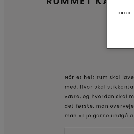
RUMMET KARAK
COOKIE -
Når et helt rum skal lav
med. Hvor skal stikkonta
være, og hvordan skal m
det første, man overveje
man vil jo gerne undgå a