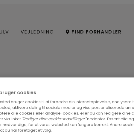
ULV
VEJLEDNING
FIND FORHANDLER
i bruger cookies
ted bruger cookies til at forbedre din internetoplevelse, analysere tra
RNE
sted, aktivere deling til sociale medier og vise personaliserede ann
tere alle cookies eller analyse-cookies, eller du kan redigere dine 
G GIV
er via linket
"Rediger dine cookie-indstillinger"
nedenfor. Essentielle og
r nødvendige, for at vores websted kan fungere korrekt. Andre cookie
 at du har foretaget et valg.