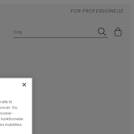
FOR PROFESSIONELLE
fik til
oncer. Du
cookie-
 funktionelle
s indstilles