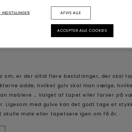
TER
 INDSTILLINGER
AFVIS ALLE
ACCEPTER ALLE COOKIES
es om, er der altid flere beslutninger, der skal
kterne sidde, hvilket gulv skal man vælge, hvilk
an møblere … Valget af tapet eller farver på v
r. Ligesom med gulve kan det godt tage et stykke
t skulle male eller tapetsere igen om få år.