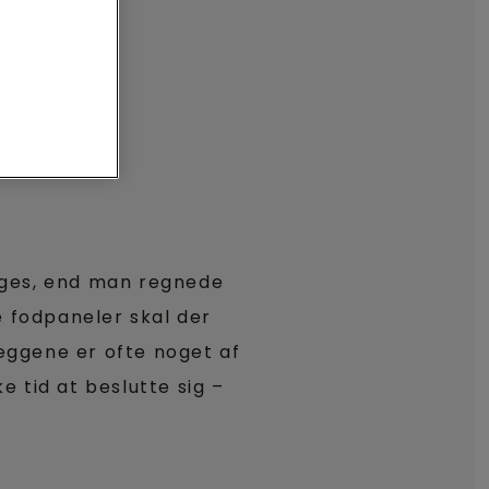
 tages, end man regnede
e fodpaneler skal der
æggene er ofte noget af
 tid at beslutte sig –