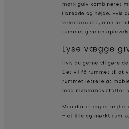
mørk gulv kombineret me
i bredde og højde. Hvis 
virke bredere, men lofts
rummet give en oplevelse
Lyse vægge give
Hvis du gerne vil gøre d
Det vil få rummet til at
rummet lettere at møbler
med møblernes stoffer 
Men der er ingen regler u
– et lille og mørkt rum 