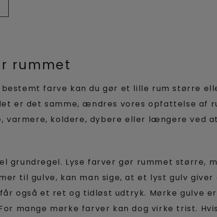
er rummet
bestemt farve kan du gør et lille rum større ell
alet er det samme, ændres vores opfattelse af 
re, varmere, koldere, dybere eller længere ved 
el grundregel. Lyse farver gør rummet større, 
r til gulve, kan man sige, at et lyst gulv giver
år også et ret og tidløst udtryk. Mørke gulve er
For mange mørke farver kan dog virke trist. Hvis 