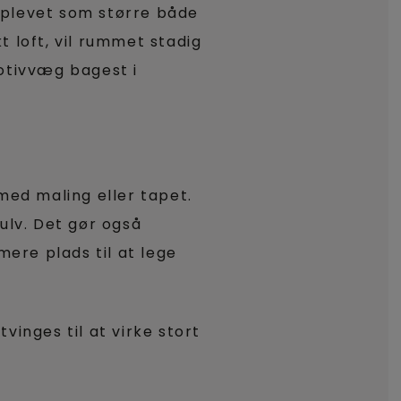
oplevet som større både
t loft, vil rummet stadig
motivvæg bagest i
 med maling eller tapet.
ulv. Det gør også
ere plads til at lege
vinges til at virke stort