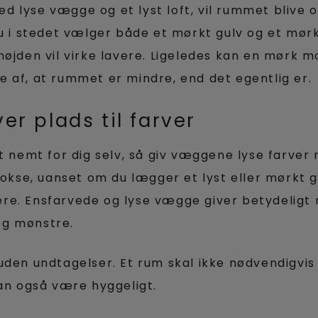
d lyse vægge og et lyst loft, vil rummet blive 
du i stedet vælger både et mørkt gulv og et mørk
højden vil virke lavere. Ligeledes kan en mørk 
 af, at rummet er mindre, end det egentlig er.
r plads til farver
et nemt for dig selv, så giv væggene lyse farver
 vokse, uanset om du lægger et lyst eller mørkt g
e. Ensfarvede og lyse vægge giver betydeligt m
og mønstre.
den undtagelser. Et rum skal ikke nødvendigvis t
kan også være hyggeligt.