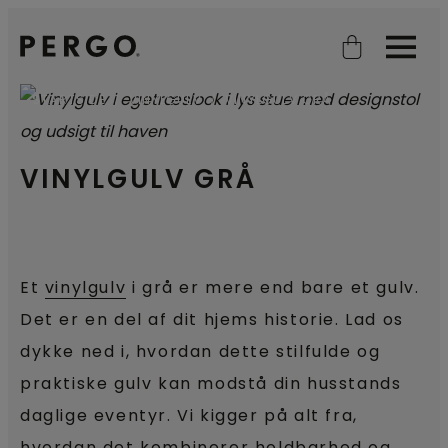
Open search
Open
STARTSIDE
VINYLGULV
VINYLGULV GRÅ
VINYLGULV GRÅ
Et
vinylgulv
i grå er mere end bare et gulv.
Det er en del af dit hjems historie. Lad os
dykke ned i, hvordan dette stilfulde og
praktiske gulv kan modstå din husstands
daglige eventyr. Vi kigger på alt fra,
hvordan det kombinerer holdbarhed og