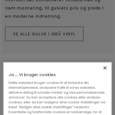
nem montering, til gulvets pris og plads i
en moderne indretning.
SE ALLE GULVE I GRÅ VINYL
Ja ... Vi bruger cookies
UDFORSK VINYLGULVE I GRÅ
Dette websted bruger cookies til at forbedre din
internetoplevelse, analysere trafik til vores websted,
aktivere deling til sociale medier og vise personaliserede
annoncer. Du kan acceptere alle cookies eller analyse-
cookies, eller du kan redigere dine cookie-indstillinger via
linket
"Rediger dine cookie-indstillinger"
nedenfor.
Essentielle og funktionelle cookies er nødvendige, for at