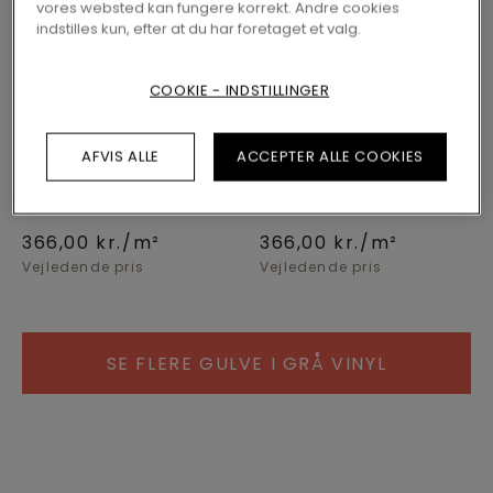
vores websted kan fungere korrekt. Andre cookies
indstilles kun, efter at du har foretaget et valg.
COOKIE - INDSTILLINGER
VINYL
VISKAN PAD PRO
VINYL
VISKAN PAD PRO
AFVIS ALLE
ACCEPTER ALLE COOKIES
V4320-49236
V4320-49258
BEIGE GRITTY STONE
DARK SLATE
366,00
kr./m²
366,00
kr./m²
Vejledende pris
Vejledende pris
SE FLERE GULVE I GRÅ VINYL