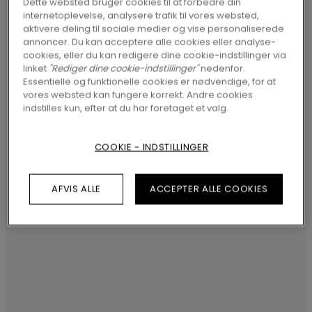
gulve i sit eget hjem inden man træffer en
Dette websted bruger cookies til at forbedre din
internetoplevelse, analysere trafik til vores websted,
beslutning. Til alt held findes der et
aktivere deling til sociale medier og vise personaliserede
annoncer. Du kan acceptere alle cookies eller analyse-
værktøj som gør dette muligt. Med
cookies, eller du kan redigere dine cookie-indstillinger via
'FloorLab' kan du virtuelt forsøge med alle
linket
"Rediger dine cookie-indstillinger"
nedenfor.
Essentielle og funktionelle cookies er nødvendige, for at
gulvtyper, og dermed sikre dig at din
vores websted kan fungere korrekt. Andre cookies
indstilles kun, efter at du har foretaget et valg.
endelige beslutning er den rigtige.
COOKIE - INDSTILLINGER
AFVIS ALLE
ACCEPTER ALLE COOKIES