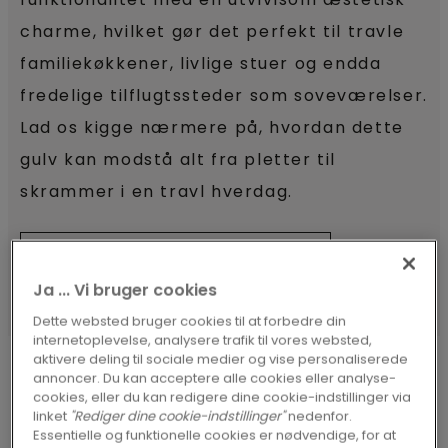
charme, hvilket gør det perfekt til travle
familiekøkkener, livlige stuer og endda
fredelige tilflugtssteder som soveværelser.
Lad os kigge nærmere på, hvordan dette
gulv kan modstå alt fra pletter til
skrammer i en travl hverdag.
SE ALLE GULVE I HVID VINYL
Ja ... Vi bruger cookies
Dette websted bruger cookies til at forbedre din
internetoplevelse, analysere trafik til vores websted,
aktivere deling til sociale medier og vise personaliserede
annoncer. Du kan acceptere alle cookies eller analyse-
cookies, eller du kan redigere dine cookie-indstillinger via
linket
"Rediger dine cookie-indstillinger"
nedenfor.
HVIDT VINYLGULV FRA PERGO
Essentielle og funktionelle cookies er nødvendige, for at