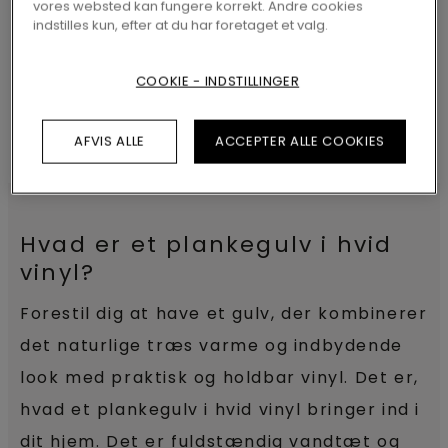
vores websted kan fungere korrekt. Andre cookies
indstilles kun, efter at du har foretaget et valg.
COOKIE - INDSTILLINGER
AFVIS ALLE
ACCEPTER ALLE COOKIES
Hvad er et plankegulv i hvid
vinyl?
Forestil dig at have et gulv, der kombinerer
det naturlige træs varme og indbydende
look med praktisk og holdbar vinyl. Det er,
hvad et plankegulv i hvid vinyl bringer ind i
dit hjem. Det er fuldstændig vandtæt og