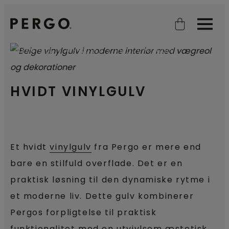
Open search
Open
STARTSIDE
VINYLGULV
HVIDT VINYLGULV
HVIDT VINYLGULV
Et hvidt
vinylgulv
fra Pergo er mere end
bare en stilfuld overflade. Det er en
praktisk løsning til den dynamiske rytme i
et moderne liv. Dette gulv kombinerer
Pergos forpligtelse til praktisk
funktionalitet med en utvivlsom æstetisk