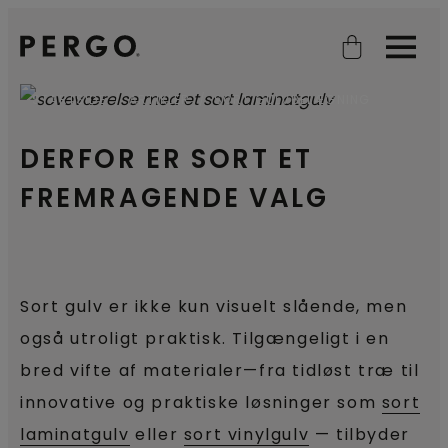
Open search
Open
STARTSIDE
ARTIKLER
SORT GULVBELÆGNING
DERFOR ER SORT ET
FREMRAGENDE VALG
Sort gulv er ikke kun visuelt slående, men
også utroligt praktisk. Tilgængeligt i en
bred vifte af materialer—fra tidløst træ til
innovative og praktiske løsninger som
sort
laminatgulv
eller
sort vinylgulv
— tilbyder