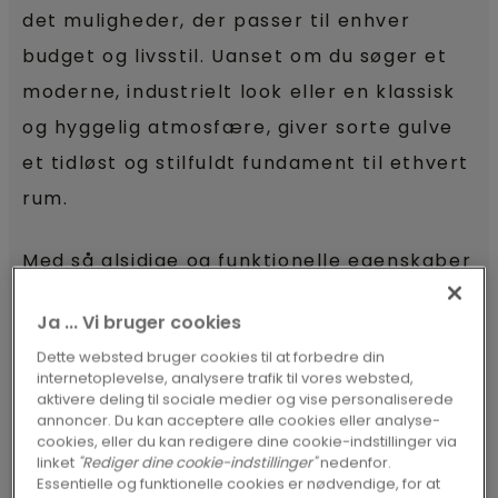
det muligheder, der passer til enhver
budget og livsstil. Uanset om du søger et
moderne, industrielt look eller en klassisk
og hyggelig atmosfære, giver sorte gulve
et tidløst og stilfuldt fundament til ethvert
rum.
Med så alsidige og funktionelle egenskaber
er det ikke underligt, at sorte gulve er
Ja ... Vi bruger cookies
blevet en favorit blandt både boligejere og
Dette websted bruger cookies til at forbedre din
designere. Lad os dykke dybere ned i,
internetoplevelse, analysere trafik til vores websted,
aktivere deling til sociale medier og vise personaliserede
hvorfor sorte gulve fortsat tiltrækker
annoncer. Du kan acceptere alle cookies eller analyse-
opmærksomhed.
cookies, eller du kan redigere dine cookie-indstillinger via
linket
"Rediger dine cookie-indstillinger"
nedenfor.
Essentielle og funktionelle cookies er nødvendige, for at