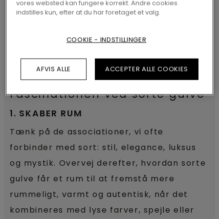
vores websted kan fungere korrekt. Andre cookies
UDFORSK ALLE SORTE GULVE
indstilles kun, efter at du har foretaget et valg.
COOKIE - INDSTILLINGER
AFVIS ALLE
ACCEPTER ALLE COOKIES
Fascinationen ved sorte gulve
1. SKABER RUM
Tænk på de associationer, vi ofte
forbinder med sort: stil, elegance, luksus
og mystik. Overvej derefter, hvordan sorte
gulve får et rum til at fremstå mere
rummeligt, varmt og autentisk, når det
kombineres med lyse farver, spejle eller