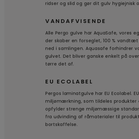
ridser og slid og gør dit gulv hygiejnis
VANDAFVISENDE
Alle Pergo gulve har AquaSafe, vores e
der skaber en forseglet, 100 % vandtæt
ned i samlingen. Aquasafe forhindrer v
gulvet. Det bliver ganske enkelt på ov
tørre det af.
EU ECOLABEL
Pergos laminatgulve har EU Ecolabel. EU
miljømærkning, som tildeles produkter 
opfylder strenge miljømæssige standard
fra udvinding af råmaterialer til produkt
bortskaffelse.