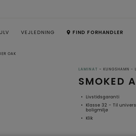
ULV
VEJLEDNING
FIND FORHANDLER
BER OAK
Open image in lightbox
LAMINAT
KUNGSHAMN
SMOKED A
Livstidsgaranti
Klasse 32 - Til univers
boligmiljø
Klik