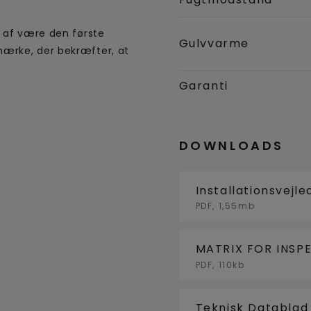
e af være den første
Gulvvarme
ærke, der bekræfter, at
Garanti
DOWNLOADS
Installationsvejl
PDF, 1,55mb
MATRIX FOR INSP
UNDERGULV
PDF, 110kb
Teknisk Datablad