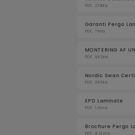
PDF, 278kb
Garanti Pergo La
PDF, 79kb
MONTERING AF UN
GULVKØLING
PDF, 992kb
Nordic Swan Certi
PDF, 263kb
EPD Laminate
PDF, 1,5mb
Brochure Pergo L
PDF, 4,12mb