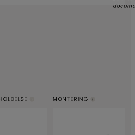
HOLDELSE
MONTERING
E