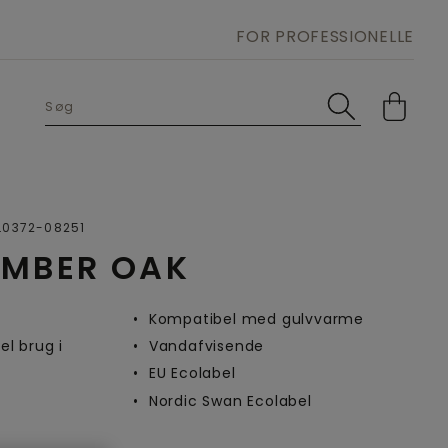
FOR PROFESSIONELLE
Open image in lightbox
L0372-08251
MBER OAK
Kompatibel med gulvvarme
el brug i
Vandafvisende
EU Ecolabel
Nordic Swan Ecolabel