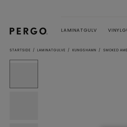
LAMINATGULV
VINYLG
STARTSIDE
LAMINATGULVE
KUNGSHAMN
SMOKED AM
By eller postnummer
Open image in lightbox