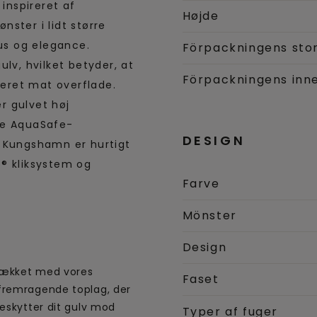
 inspireret af
Højde
ster i lidt større
sus og elegance.
Förpackningens sto
v, hvilket betyder, at
Förpackningens inne
keret mat overflade.
r gulvet høj
re AquaSafe-
DESIGN
. Kungshamn er hurtigt
® kliksystem og
Farve
Mönster
Design
 dækket med vores
Faset
fremragende toplag, der
beskytter dit gulv mod
Typer af fuger