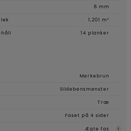
8 mm
rlek
1,201 m²
håll
14 planker
Mørkebrun
Sildebensmønster
Træ
Faset på 4 sider
Ægte fas