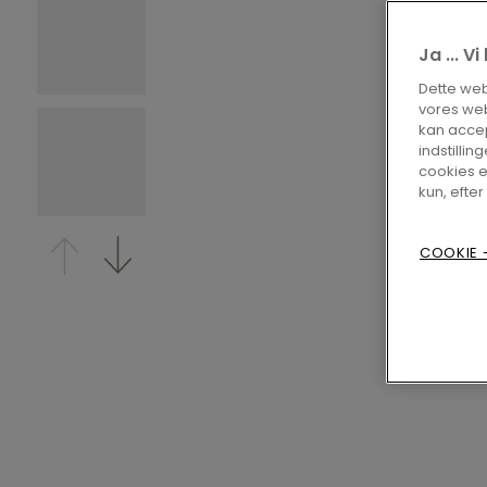
Ja ... V
Dette webs
vores web
kan accep
indstilling
cookies e
kun, efter
COOKIE -