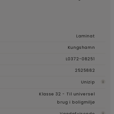
Laminat
Kungshamn
L0372-08251
2525882
Unizip
Klasse 32 - Til universel
brug i boligmiljø
Vandafvisende