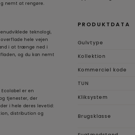
k og nemt at rengøre.
PRODUKTDATA
genudviklede teknologi,
 overflade hele vejen
Gulvtype
and i at trænge ned i
erfladen, og du kan nemt
Kollektion
Kommerciel kode
TUN
 Ecolabel er en
Kliksystem
og tjenester, der
er i hele deres levetid:
ion, distribution og
Brugsklasse
Fugtmodstand