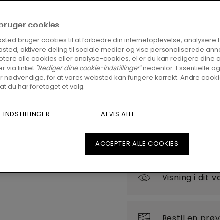
421,00
kr./m²
Vejledend
i bruger cookies
FIND EN FORHAND
ted bruger cookies til at forbedre din internetoplevelse, analysere tra
sted, aktivere deling til sociale medier og vise personaliserede ann
Er du spændt på at se 
tere alle cookies eller analyse-cookies, eller du kan redigere dine 
du stadigvæk nogle spø
er via linket
"Rediger dine cookie-indstillinger"
nedenfor. Essentielle og
forhandler i nærheden
r nødvendige, for at vores websted kan fungere korrekt. Andre cookie
 at du har foretaget et valg.
 INDSTILLINGER
AFVIS ALLE
ACCEPTER ALLE COOKIES
Visning i dit 
Bestil en prø