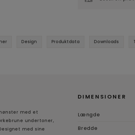
ner
Design
Produktdata
Downloads
DIMENSIONER
smønster med et
Længde
rkebrune undertoner,
Bredde
Designet med sine