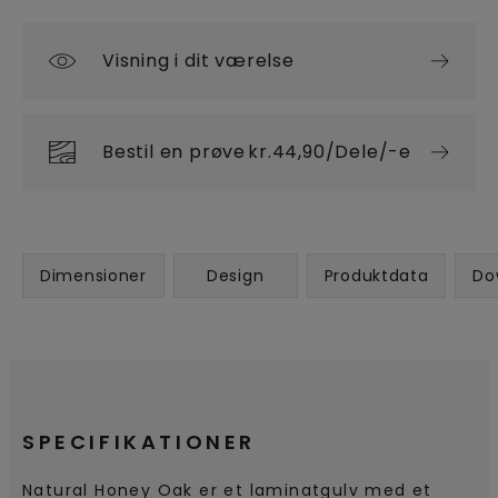
Visning i dit værelse
Bestil en prøve
kr.44,90/Dele/-e
Dimensioner
Design
Produktdata
Do
SPECIFIKATIONER
Natural Honey Oak er et laminatgulv med et