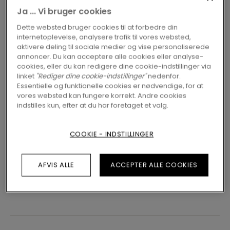
Ja ... Vi bruger cookies
280,00
kr./m²
Vejledende pris
Dette websted bruger cookies til at forbedre din
internetoplevelse, analysere trafik til vores websted,
aktivere deling til sociale medier og vise personaliserede
FIND EN FORHANDLER I NÆRHEDEN AF
annoncer. Du kan acceptere alle cookies eller analyse-
DIG
cookies, eller du kan redigere dine cookie-indstillinger via
linket
"Rediger dine cookie-indstillinger"
nedenfor.
Er du spændt på at se dette gulv i
Essentielle og funktionelle cookies er nødvendige, for at
vores websted kan fungere korrekt. Andre cookies
virkeligheden? Har du stadigvæk nogle
indstilles kun, efter at du har foretaget et valg.
spørgsmål? Der findes altid en forhandler i
nærheden.
COOKIE - INDSTILLINGER
AFVIS ALLE
ACCEPTER ALLE COOKIES
SØG