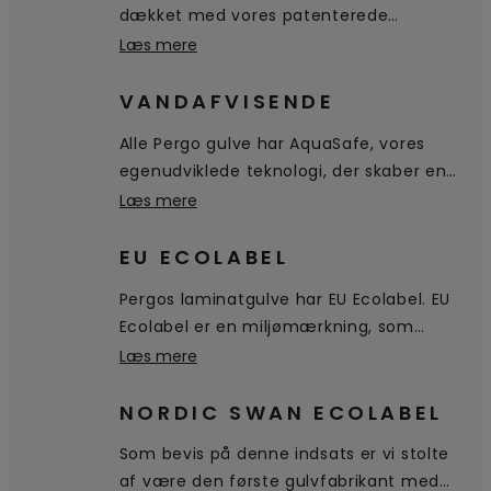
dækket med vores patenterede
TitanX™-teknologi. Dette fremragende
Læs mere
toplag, der er modstandsdygtigt over for
pletter, beskytter dit gulv mod ridser og
VANDAFVISENDE
slid og gør dit gulv hygiejnisk og nemt at
Alle Pergo gulve har AquaSafe, vores
rengøre.
egenudviklede teknologi, der skaber en
forseglet, 100 % vandtæt overflade hele
Læs mere
vejen ned i samlingen. Aquasafe
forhindrer vand i at trænge ned i gulvet.
EU ECOLABEL
Det bliver ganske enkelt på overfladen,
Pergos laminatgulve har EU Ecolabel. EU
og du kan nemt tørre det af.
Ecolabel er en miljømærkning, som
tildeles produkter og tjenester, der
Læs mere
opfylder strenge miljømæssige
standarder i hele deres levetid: fra
NORDIC SWAN ECOLABEL
udvinding af råmaterialer til produktion,
Som bevis på denne indsats er vi stolte
distribution og bortskaffelse.
af være den første gulvfabrikant med