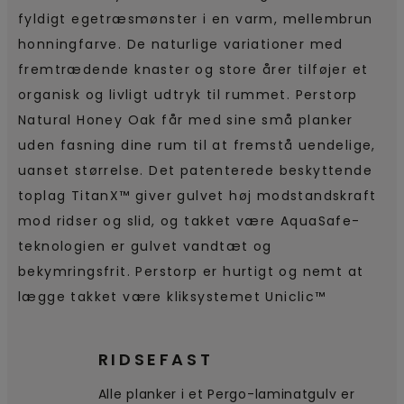
fyldigt egetræsmønster i en varm, mellembrun
honningfarve. De naturlige variationer med
fremtrædende knaster og store årer tilføjer et
organisk og livligt udtryk til rummet. Perstorp
Natural Honey Oak får med sine små planker
uden fasning dine rum til at fremstå uendelige,
uanset størrelse. Det patenterede beskyttende
toplag TitanX™ giver gulvet høj modstandskraft
mod ridser og slid, og takket være AquaSafe-
teknologien er gulvet vandtæt og
bekymringsfrit. Perstorp er hurtigt og nemt at
lægge takket være kliksystemet Uniclic™
RIDSEFAST
Alle planker i et Pergo-laminatgulv er