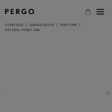
Open search
Open
STARTSIDE
LAMINATGULVE
PERSTORP
NATURAL HONEY OAK
By eller postnummer