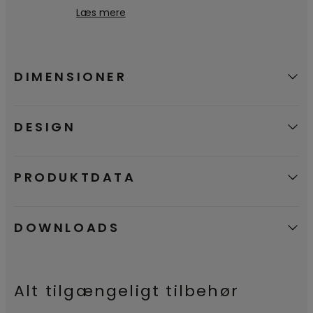
det Nordiske Svanemærke, der
Læs mere
bekræfter, at vores produkter er et godt
miljøvalg.
DIMENSIONER
DESIGN
PRODUKTDATA
DOWNLOADS
Alt tilgængeligt tilbehør