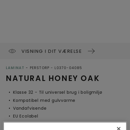
VISNING I DIT VÆRELSE
LAMINAT
PERSTORP
L0370-04085
NATURAL HONEY OAK
Klasse 32 - Til universel brug i boligmiljø
Kompatibel med gulvvarme
Vandafvisende
EU Ecolabel
Nordic Swan Ecolabel