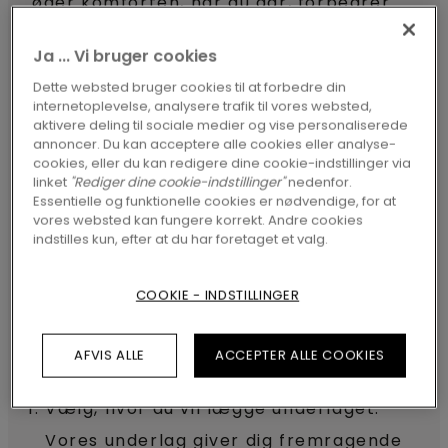
øger komforten, når du går, forbedrer
akustikken i dit rum, forhindrer knirken
Ja ... Vi bruger cookies
og understøtter klik-systemet samt
Dette websted bruger cookies til at forbedre din
beskytter gulvene mod opstigende fugt.
internetoplevelse, analysere trafik til vores websted,
aktivere deling til sociale medier og vise personaliserede
De kan også kombineres med
annoncer. Du kan acceptere alle cookies eller analyse-
gulvvarme
(eller -køling).
cookies, eller du kan redigere dine cookie-indstillinger via
linket
"Rediger dine cookie-indstillinger"
nedenfor.
Essentielle og funktionelle cookies er nødvendige, for at
vores websted kan fungere korrekt. Andre cookies
LÆGNING AF UNDERLAG
indstilles kun, efter at du har foretaget et valg.
COOKIE - INDSTILLINGER
Sådan finder du det rigtige
AFVIS ALLE
ACCEPTER ALLE COOKIES
underlag:
Vælg, hvor du vil lægge underlaget.
Vores underlag giver dig fremragende