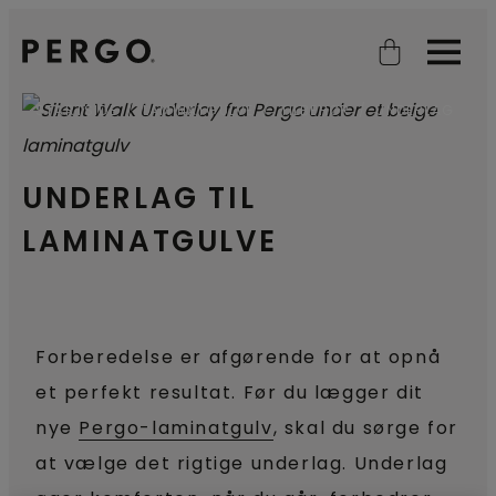
Open search
Open
STARTSIDE
LAMINATGULVE
TILBEHØR
UNDERLAG
UNDERLAG TIL
LAMINATGULVE
Forberedelse er afgørende for at opnå
et perfekt resultat. Før du lægger dit
nye
Pergo-laminatgulv
, skal du sørge for
at vælge det rigtige underlag. Underlag