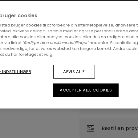
FIND EN FORHAND
i bruger cookies
Er du spændt på at se 
ted bruger cookies til at forbedre din internetoplevelse, analysere tra
sted, aktivere deling til sociale medier og vise personaliserede ann
du stadigvæk nogle spø
tere alle cookies eller analyse-cookies, eller du kan redigere dine 
forhandler i nærheden
er via linket
"Rediger dine cookie-indstillinger"
nedenfor. Essentielle og
r nødvendige, for at vores websted kan fungere korrekt. Andre cookie
 at du har foretaget et valg.
 INDSTILLINGER
AFVIS ALLE
ACCEPTER ALLE COOKIES
Visning i dit 
Bestil en prø