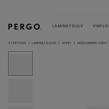
LAMINATGULV
VINYLG
STARTSIDE
LAMINATGULVE
VISBY
MIDSUMMER LIGHT
By eller postnummer
Open image in lightbox