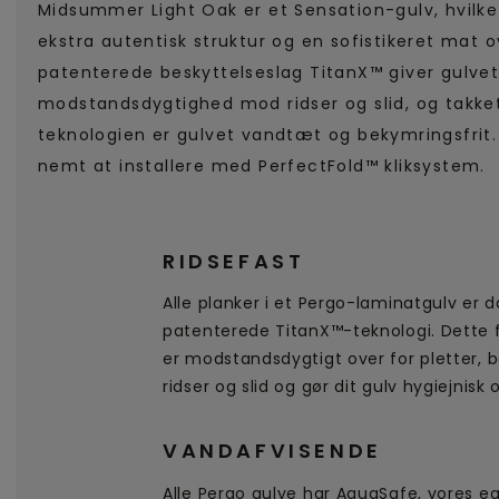
Midsummer Light Oak er et Sensation-gulv, hvilke
ekstra autentisk struktur og en sofistikeret mat o
patenterede beskyttelseslag TitanX™ giver gulvet
modstandsdygtighed mod ridser og slid, og takk
teknologien er gulvet vandtæt og bekymringsfrit. 
nemt at installere med PerfectFold™ kliksystem.
RIDSEFAST
Alle planker i et Pergo-laminatgulv er
patenterede TitanX™-teknologi. Dette 
er modstandsdygtigt over for pletter, 
ridser og slid og gør dit gulv hygiejnis
VANDAFVISENDE
Alle Pergo gulve har AquaSafe, vores e