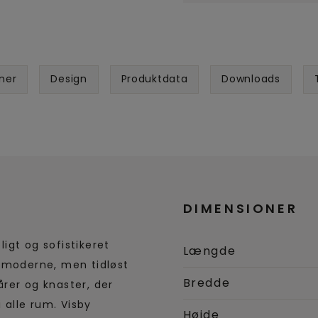
ner
Design
Produktdata
Downloads
DIMENSIONER
igt og sofistikeret
Længde
t moderne, men tidløst
Bredde
rer og knaster, der
alle rum. Visby
Højde