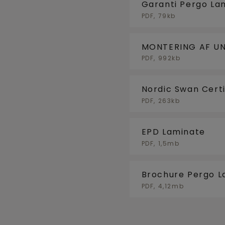
Garanti Pergo La
PDF, 79kb
MONTERING AF UN
GULVKØLING
PDF, 992kb
Nordic Swan Certi
PDF, 263kb
EPD Laminate
PDF, 1,5mb
Brochure Pergo L
PDF, 4,12mb