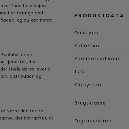
 overflade hele vejen
and i at trænge ned i
PRODUKTDATA
erfladen, og du kan nemt
Gulvtype
Kollektion
 Ecolabel er en
Kommerciel kode
og tjenester, der
er i hele deres levetid:
TUN
ion, distribution og
Kliksystem
Brugsklasse
e af være den første
ærke, der bekræfter, at
Fugtmodstand