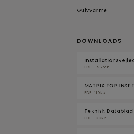
Gulvvarme
DOWNLOADS
Installationsvejl
PDF, 1,55mb
MATRIX FOR INSP
UNDERGULV
PDF, 110kb
Teknisk Datablad
PDF, 199kb