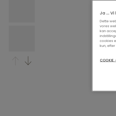
Ja ... V
Dette webs
vores web
kan accep
indstilling
cookies e
kun, efter
COOKIE -