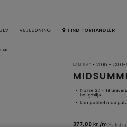
ULV
VEJLEDNING
FIND FORHANDLER
 OAK
Open image in lightbox
LAMINAT
VISBY
L0331-
MIDSUMME
Klasse 32 - Til univers
boligmiljø
Kompatibel med gul
377,00
kr./m²
Vejleden