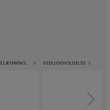
BELÆGNINGE
VEDLIGEHOLDELSE
M