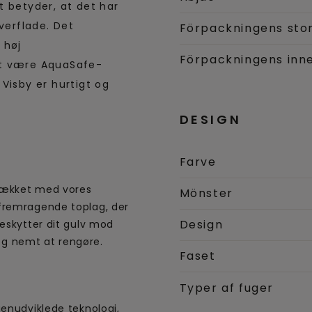
t betyder, at det har
verflade. Det
Förpackningens sto
 høj
Förpackningens inne
et være AquaSafe-
Visby er hurtigt og
DESIGN
Farve
 dækket med vores
Mönster
fremragende toplag, der
Design
beskytter dit gulv mod
k og nemt at rengøre.
Faset
Typer af fuger
genudviklede teknologi,