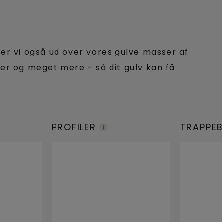
der vi også ud over vores gulve masser af
ler og meget mere - så dit gulv kan få
PROFILER
TRAPPE
R