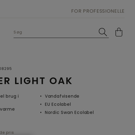
FOR PROFESSIONELLE
Open image in lightbox
08295
R LIGHT OAK
el brug i
Vandafvisende
EU Ecolabel
vvarme
Nordic Swan Ecolabel
de pris