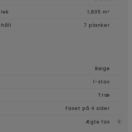
rlek
1,835 m²
håll
7 planker
Beige
1-stav
Træ
Faset på 4 sider
Ægte fas