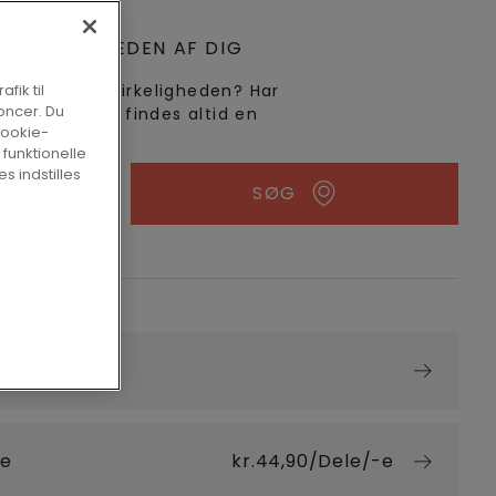
LER I NÆRHEDEN AF DIG
dette gulv i virkeligheden? Har
fik til
oncer. Du
rgsmål? Der findes altid en
cookie-
.
 funktionelle
s indstilles
SØG
værelse
ve
kr.44,90/Dele/-e