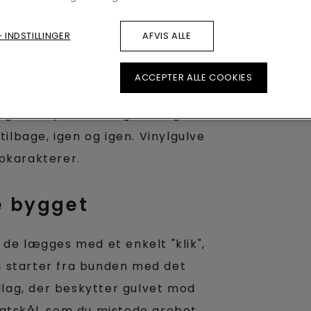
det vigtigt at have et robust gulv,
 INDSTILLINGER
AFVIS ALLE
dt eksempel. Det er ikke
et i forbindelse med madlavning
ACCEPTER ALLE COOKIES
der falder ned fra
ig med lysets hastighed. Og så
tilbage, igen og igen. Vinylgulve
topkarakterer.
e bygget
 de lægges med et enkelt "klik",
i starter fra bunden med det
yllag, der beskytter gulvet mod
ugtskål, som du mistede grebet