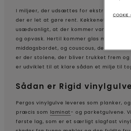
I miljøer, der udsættes for ekstra slid, er 
COOKIE -
der er let at gøre rent. Køkkenet er et go
usædvanligt, at der kommer vand på gulv
og opvask. Hertil kommer glas med mælk, 
middagsbordet, og couscous, der breder s
er der stolene, der bliver trukket frem og 
er udviklet til at klare sådan et miljø til 
Sådan er Rigid vinylgulv
Pergos vinylgulve leveres som planker, og
præcis som
laminat
- og parketgulvene. V
første lag, som er et særligt slagfast vin
skader fra tunge møbler og den fyldte fr