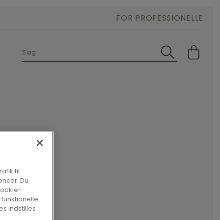
FOR PROFESSIONELLE
fik til
oncer. Du
cookie-
 funktionelle
s indstilles