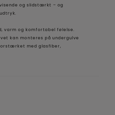
fvisende og slidstærkt – og
 udtryk.
ød, varm og komfortabel følelse.
ulvet kan monteres på undergulve
forstærket med glasfiber,