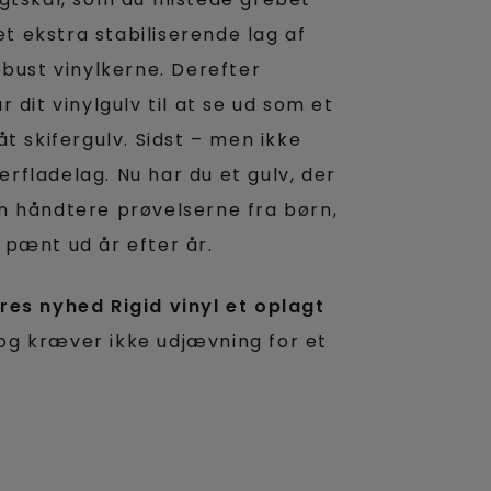
 ekstra stabiliserende lag af
obust vinylkerne. Derefter
 dit vinylgulv til at se ud som et
t skifergulv. Sidst – men ikke
fladelag. Nu har du et gulv, der
n håndtere prøvelserne fra børn,
 pænt ud år efter år.
res nyhed Rigid vinyl et oplagt
og kræver ikke udjævning for et