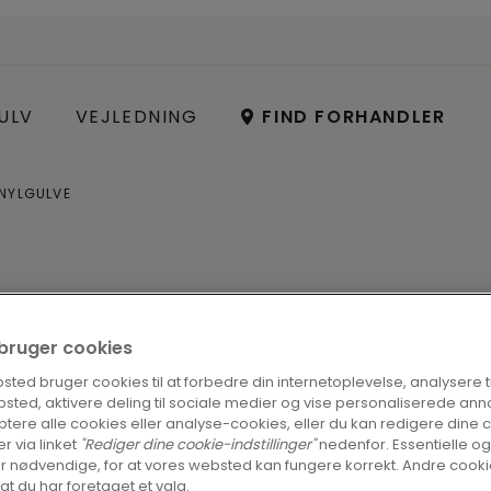
ULV
VEJLEDNING
FIND FORHANDLER
INYLGULVE
?
i bruger cookies
ted bruger cookies til at forbedre din internetoplevelse, analysere tra
er. Kort fortalt er det et
sted, aktivere deling til sociale medier og vise personaliserede ann
tere alle cookies eller analyse-cookies, eller du kan redigere dine 
nt. Du har mange flotte mønstre
er via linket
"Rediger dine cookie-indstillinger"
nedenfor. Essentielle og
r nødvendige, for at vores websted kan fungere korrekt. Andre cookie
 med et enkelt "klik".
 at du har foretaget et valg.