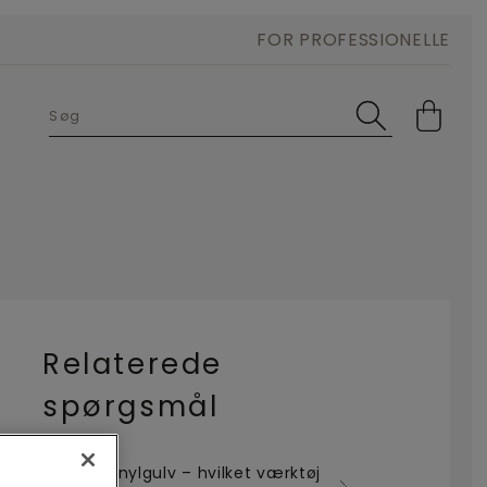
FOR PROFESSIONELLE
Relaterede
spørgsmål
Lægge vinylgulv – hvilket værktøj