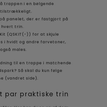
på trappen i en bølgende
tilstrækkeligt.
på panelet, der er fastgjort på
hvert trin.
t (QSKIT(-)) for at skjule
ås i hvidt og andre farvetoner,
n også males.
dning til en trappe i matchende
spark? Så skal du kun følge
 (vandret side).
et par praktiske trin