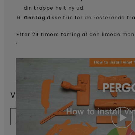
din trappe helt ny ud.
Gentag
disse trin for de resterende tr
Efter 24 timers tørring af den limede mo
’
Var denne artikel nyttig?
JA
NEJ