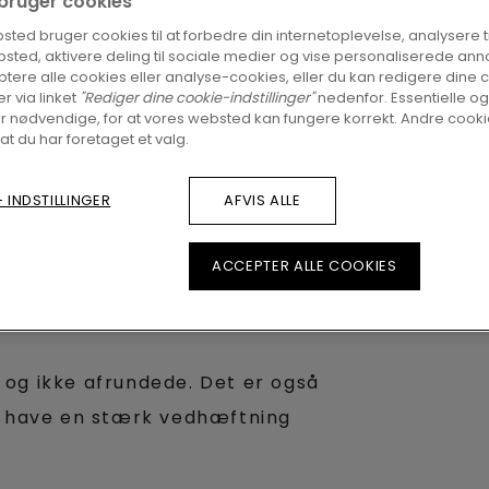
i bruger cookies
ted bruger cookies til at forbedre din internetoplevelse, analysere tra
sted, aktivere deling til sociale medier og vise personaliserede ann
tere alle cookies eller analyse-cookies, eller du kan redigere dine 
er via linket
"Rediger dine cookie-indstillinger"
nedenfor. Essentielle og
r nødvendige, for at vores websted kan fungere korrekt. Andre cookie
montering af vinyl på trapper:
 at du har foretaget et valg.
d Pad Pro, Otra Pad Pro, Otra
 INDSTILLINGER
AFVIS ALLE
er med fodspark med en maksimal
ker) eller 1.231 mm (små
ACCEPTER ALLE COOKIES
msbase
e og ikke afrundede. Det er også
 at have en stærk vedhæftning