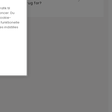
har jeg brug for?
fik til
oncer. Du
cookie-
 funktionelle
s indstilles