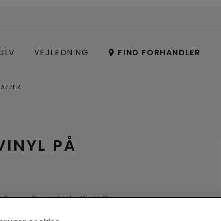
ULV
VEJLEDNING
FIND FORHANDLER
RAPPER
VINYL PÅ
at montere de helt rigtige