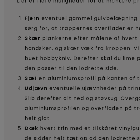
Der er flere muligheder for at montere pr
Fjern
eventuel gammel gulvbelægning. 
sørg for, at trappernes overflader er h
Skær
plankerne efter målene af hvert t
handsker, og skær væk fra kroppen. Vi
buet hobbykniv. Derefter skal du lime p
den passer til den lodrette side.
Sæt
en aluminiumsprofil på kanten af t
Udjævn
eventuelle ujævnheder på trinn
Slib derefter alt ned og støvsug. Ove
aluminiumsprofilen og overfladen på t
helt glat.
Dæk
hvert trin med et tilskåret vinylgu
de sidder helt tæt op ad den lodrette s