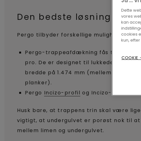
Ja ... V
Dette webs
Den bedste løsning
vores web
kan accep
indstilling
cookies e
Pergo tilbyder forskellige muligheder for 
kun, efter
Pergo-trappeafdækning fås til Lysefjor
COOKIE -
pro. De er designet til lukkede trapp
bredde på 1.474 mm (mellemstore plan
planker).
Pergo
Incizo-profil
og Incizo-aluminiu
Husk bare, at trappens trin skal være lig
vigtigt, at undergulvet er porøst nok til
mellem limen og undergulvet.