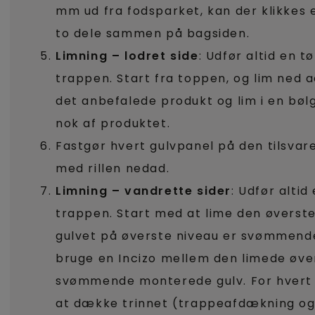
mm ud fra fodsparket, kan der klikkes 
to dele sammen på bagsiden.
Limning – lodret side
: Udfør altid en t
trappen. Start fra toppen, og lim ned a
det anbefalede produkt og lim i en bø
nok af produktet.
Fastgør hvert gulvpanel på den tilsvare
med rillen nedad.
Limning – vandrette sider
: Udfør altid
trappen. Start med at lime den øverst
gulvet på øverste niveau er svømmende
bruge en Incizo mellem den limede øv
svømmende monterede gulv. For hvert t
at dække trinnet (trappeafdækning og 