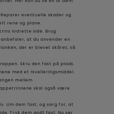
ofiler. Her kan du se en af dem:
Reparer eventuelle skader og
elt rene og plane.
rins lodrette side. Brug
 anbefaler, at du anvender en
lanken, der er blevet skåret, så
rappen. Skru den fast på plads.
ene med et nivelleringsmiddel.
rgangen mellem
rappetrinnene skal også være
lv. Lim dem fast, og sørg for, at
ide. Tryk dem godt fast. Nu ser