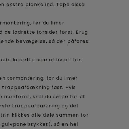
en ekstra planke ind. Tape disse
ørmontering, før du limer
d de lodrette forsider først. Brug
lgende bevægelse, så der påføres
nde lodrette side af hvert trin
 en tørmontering, før du limer
e trappeafdækning fast. Hvis
 monteret, skal du sørge for at
erste trappeafdækning og det
rin klikkes alle dele sammen for
gulvpanelstykket), så en hel