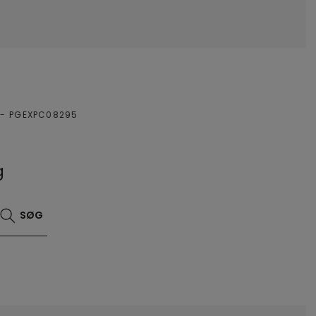
PGEXPC08295
g
SØG