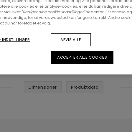
sted, aktivere deling til sociale medier og vise personaliserede ann
tere alle cookies eller analyse-cookies, eller du kan redigere dine 
er via linket
"Rediger dine cookie-indstillinger"
nedenfor. Essentielle og
r nødvendige, for at vores websted kan fungere korrekt. Andre cookie
 at du har foretaget et valg.
 INDSTILLINGER
AFVIS ALLE
ACCEPTER ALLE COOKIES
Dimensioner
Produktdata