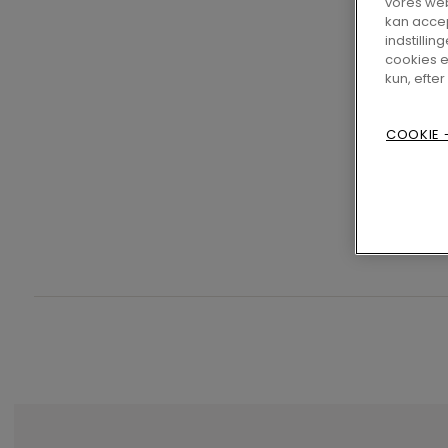
vores web
kan accep
indstilling
cookies e
kun, efter
COOKIE -