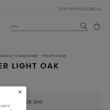
FOR PROFESSIONELLE
ERCIEL TSAMLESKINNE
PGEXPC08295
R LIGHT OAK
HANDLER NÆR DIG
fik til