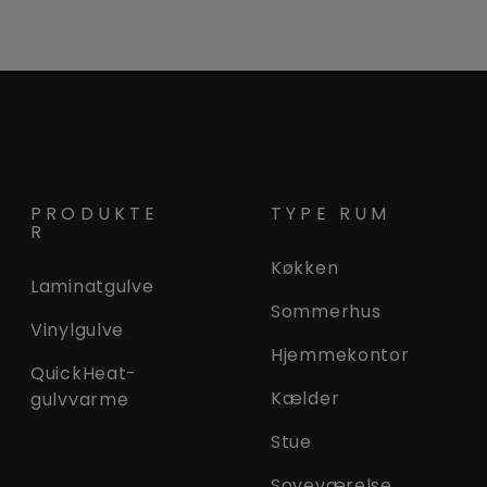
PRODUKTE
TYPE RUM
R
Køkken
Laminatgulve
Sommerhus
Vinylgulve
Hjemmekontor
QuickHeat-
Kælder
gulvvarme
Stue
Soveværelse