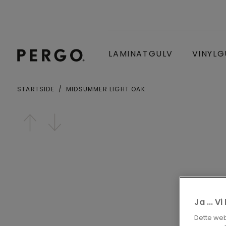
LAMINATGULV
VINYLG
STARTSIDE
MIDSUMMER LIGHT OAK
By eller postnummer
Open image in lightbox
Ja ... V
Dette webs