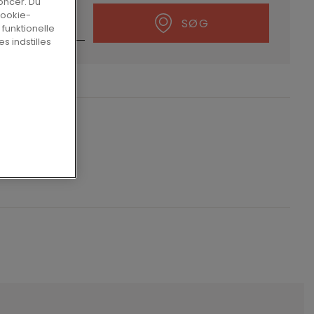
oncer. Du
cookie-
SØG
 funktionelle
s indstilles