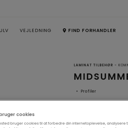
ULV
VEJLEDNING
FIND FORHANDLER
LAMINAT TILBEHØR
KOMM
MIDSUMME
Profiler
i bruger cookies
FIND EN FOR
ted bruger cookies til at forbedre din internetoplevelse, analysere tra