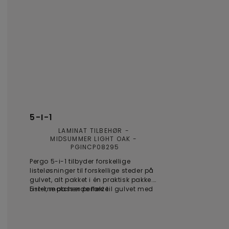
5-I-1
LAMINAT TILBEHØR
MIDSUMMER LIGHT OAK
PGINCP08295
Pergo 5-i-1 tilbyder forskellige
listeløsninger til forskellige steder på
gulvet, alt pakket i én praktisk pakke.
Listerne passer perfekt til gulvet med
5-i-1, matchende farve
hensyn til farve og struktur, og
enkeltstykkeløsningerne giver et
resultat uden overgange. Med den
patenterede Incizo®-løsning kan du