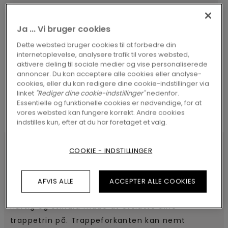
Ja ... Vi bruger cookies
SØG
Dette websted bruger cookies til at forbedre din
internetoplevelse, analysere trafik til vores websted,
aktivere deling til sociale medier og vise personaliserede
annoncer. Du kan acceptere alle cookies eller analyse-
cookies, eller du kan redigere dine cookie-indstillinger via
linket
"Rediger dine cookie-indstillinger"
nedenfor.
Essentielle og funktionelle cookies er nødvendige, for at
vores websted kan fungere korrekt. Andre cookies
indstilles kun, efter at du har foretaget et valg.
COOKIE - INDSTILLINGER
SPECIFIKATIONER
AFVIS ALLE
ACCEPTER ALLE COOKIES
Laminat Trappeforkant tilbyder en holdbar,
hurtig og stilfuld måde at afslutte dine
trappetrin på. Trappeforkanten kan nemt