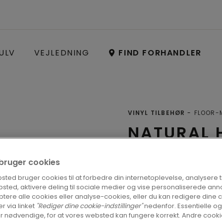
ULV
VEJLEDNING
FIND FORHANDLER
VINYL TILBEHØR
FLOOR-M
NATURAL 
Profiler
i bruger cookies
ted bruger cookies til at forbedre din internetoplevelse, analysere tra
sted, aktivere deling til sociale medier og vise personaliserede ann
tere alle cookies eller analyse-cookies, eller du kan redigere dine 
FIND EN FOR
er via linket
"Rediger dine cookie-indstillinger"
nedenfor. Essentielle og
r nødvendige, for at vores websted kan fungere korrekt. Andre cookie