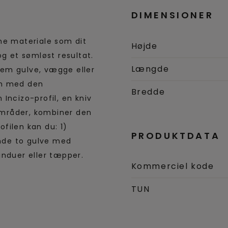
DIMENSIONER
me materiale som dit
Højde
 og et sømløst resultat.
Længde
llem gulve, vægge eller
rm med den
Bredde
Incizo-profil, en kniv
 områder, kombiner den
filen kan du: 1)
PRODUKTDATA
inde to gulve med
induer eller tæpper.
Kommerciel kode
TUN