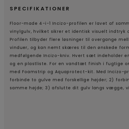
SPECIFIKATIONER
Floor-made 4-i-1 Incizo-profilen er lavet af sam
vinylgulv, hvilket sikrer et identisk visuelt indtryk
Profilen tilbyder flere løsninger til overgange me
vinduer, og kan nemt skæres til den ønskede fo
medfølgende Incizo-kniv. Hvert sæt indeholder en 
og en plastliste. For en vandtæt finish i fugtige
med Foamstrip og Aquaprotect-kit. Med Incizo-pro
forbinde to gulve med forskellige højder; 2) forb
samme højde; 3) afslutte dit gulv langs vægge, v