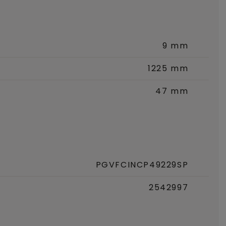
9 mm
1225 mm
47 mm
PGVFCINCP49229SP
2542997