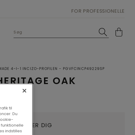
FOR PROFESSIONELLE
ADE 4-I-1 INCIZO-PROFILEN
PGVFCINCP49229SP
HERITAGE OAK
fik til
oncer. Du
cookie-
HANDLER NÆR DIG
 funktionelle
s indstilles