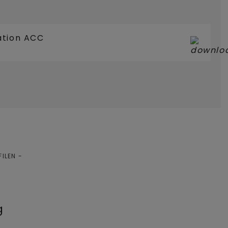
ation ACC
FILEN
g