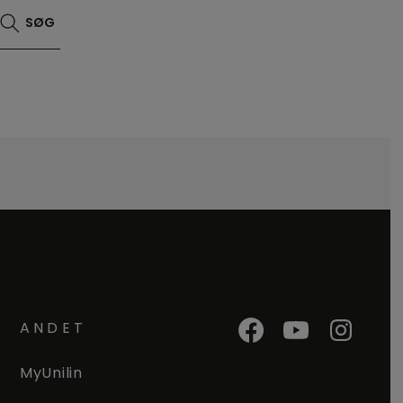
SØG
ANDET
MyUnilin