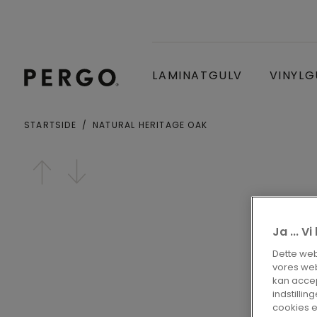
LAMINATGULV
VINYLG
STARTSIDE
NATURAL HERITAGE OAK
By eller postnummer
Open image in lightbox
Ja ... V
Dette webs
vores web
kan accep
indstilling
cookies e