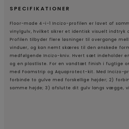
SPECIFIKATIONER
Floor-made 4-i-1 Incizo-profilen er lavet af sam
vinylgulv, hvilket sikrer et identisk visuelt indtryk
Profilen tilbyder flere løsninger til overgange me
vinduer, og kan nemt skæres til den ønskede fo
medfølgende Incizo-kniv. Hvert sæt indeholder en 
og en plastliste. For en vandtæt finish i fugtige
med Foamstrip og Aquaprotect-kit. Med Incizo-pro
forbinde to gulve med forskellige højder; 2) forb
samme højde; 3) afslutte dit gulv langs vægge, v