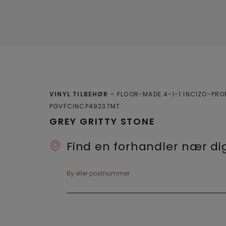
VINYL TILBEHØR
FLOOR-MADE 4-I-1 INCIZO-PRO
PGVFCINCP49237MT
GREY GRITTY STONE
Find en forhandler nær di
By eller postnummer