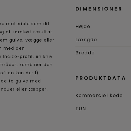
DIMENSIONER
me materiale som dit
Højde
 og et sømløst resultat.
Længde
llem gulve, vægge eller
rm med den
Bredde
Incizo-profil, en kniv
 områder, kombiner den
filen kan du: 1)
PRODUKTDATA
inde to gulve med
induer eller tæpper.
Kommerciel kode
TUN