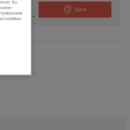
oncer. Du
cookie-
SØG
 funktionelle
s indstilles