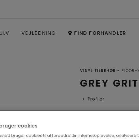
ULV
VEJLEDNING
FIND FORHANDLER
VINYL TILBEHØR
FLOOR-M
GREY GRI
Profiler
i bruger cookies
FIND EN FOR
ted bruger cookies til at forbedre din internetoplevelse, analysere tra