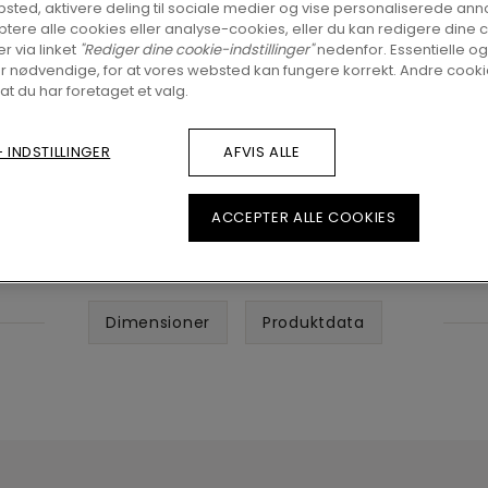
sted, aktivere deling til sociale medier og vise personaliserede ann
tere alle cookies eller analyse-cookies, eller du kan redigere dine 
er via linket
"Rediger dine cookie-indstillinger"
nedenfor. Essentielle og
r nødvendige, for at vores websted kan fungere korrekt. Andre cookie
 at du har foretaget et valg.
 INDSTILLINGER
AFVIS ALLE
ACCEPTER ALLE COOKIES
Dimensioner
Produktdata