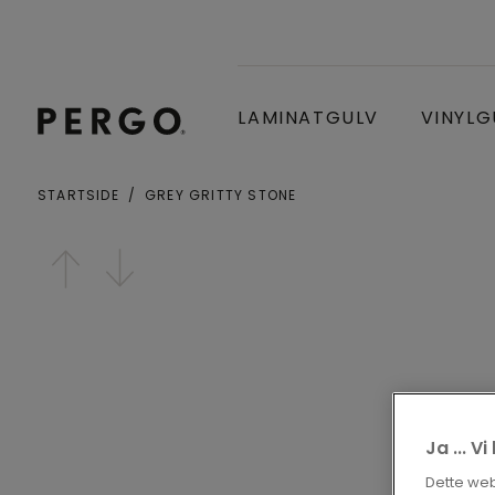
LAMINATGULV
VINYLG
STARTSIDE
GREY GRITTY STONE
By eller postnummer
Open image in lightbox
Ja ... V
Dette webs