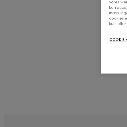
vores web
kan accep
indstilling
cookies e
kun, efter
COOKIE -