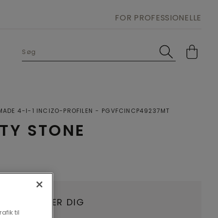
FOR PROFESSIONELLE
ADE 4-I-1 INCIZO-PROFILEN
PGVFCINCP49237MT
TTY STONE
HANDLER NÆR DIG
fik til