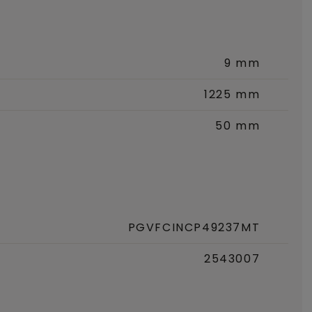
9 mm
1225 mm
50 mm
PGVFCINCP49237MT
2543007