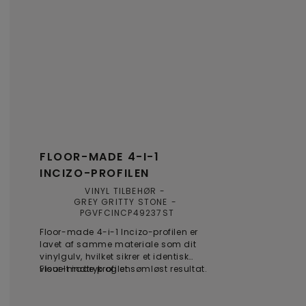
FLOOR-MADE 4-I-1
INCIZO-PROFILEN
VINYL TILBEHØR
GREY GRITTY STONE
PGVFCINCP49237ST
Floor-made 4-i-1 Incizo-profilen er
lavet af samme materiale som dit
vinylgulv, hvilket sikrer et identisk
visuelt indtryk og et sømløst resultat.
Floor-made profilen
Profilen tilbyder flere løsninger til
overgange mellem gulve, vægge eller
vinduer, og kan nemt skæres til den