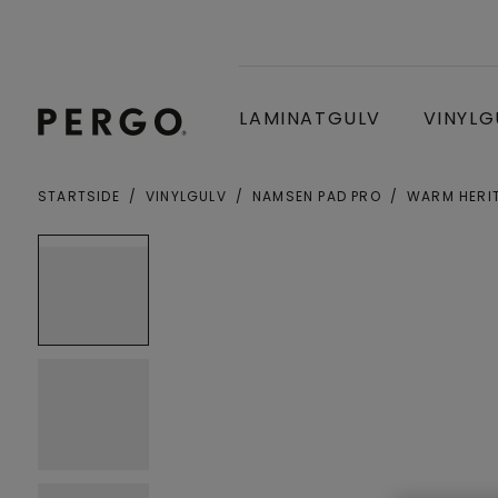
LAMINATGULV
VINYLG
STARTSIDE
VINYLGULV
NAMSEN PAD PRO
WARM HERI
By eller postnummer
Open image in lightbox