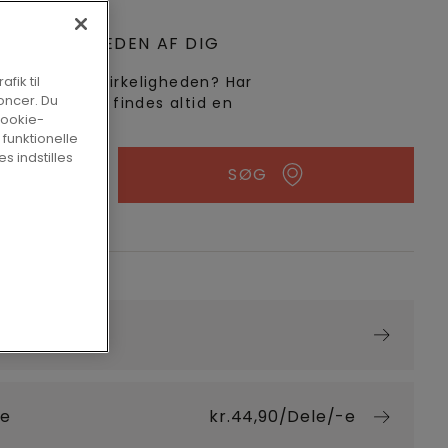
LER I NÆRHEDEN AF DIG
dette gulv i virkeligheden? Har
fik til
oncer. Du
rgsmål? Der findes altid en
cookie-
.
 funktionelle
s indstilles
SØG
værelse
ve
kr.44,90/Dele/-e