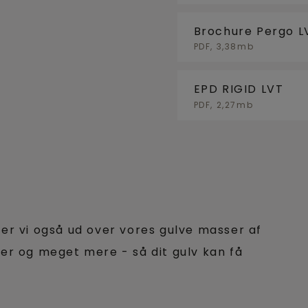
Brochure Pergo L
PDF, 3,38mb
EPD RIGID LVT
PDF, 2,27mb
der vi også ud over vores gulve masser af
ler og meget mere - så dit gulv kan få