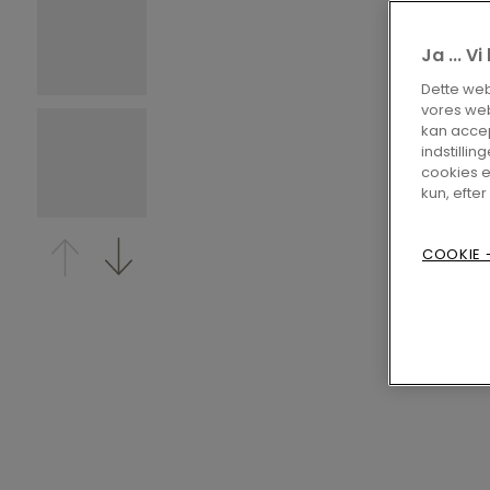
Ja ... V
Dette webs
vores web
kan accep
indstilling
cookies e
kun, efter
COOKIE -