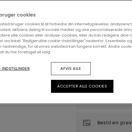
FIND EN FORHAND
i bruger cookies
Er du spændt på at se 
ted bruger cookies til at forbedre din internetoplevelse, analysere tra
sted, aktivere deling til sociale medier og vise personaliserede ann
du stadigvæk nogle spø
tere alle cookies eller analyse-cookies, eller du kan redigere dine 
forhandler i nærheden
er via linket
"Rediger dine cookie-indstillinger"
nedenfor. Essentielle og
r nødvendige, for at vores websted kan fungere korrekt. Andre cookie
 at du har foretaget et valg.
 INDSTILLINGER
AFVIS ALLE
ACCEPTER ALLE COOKIES
Visning i dit 
Bestil en prø