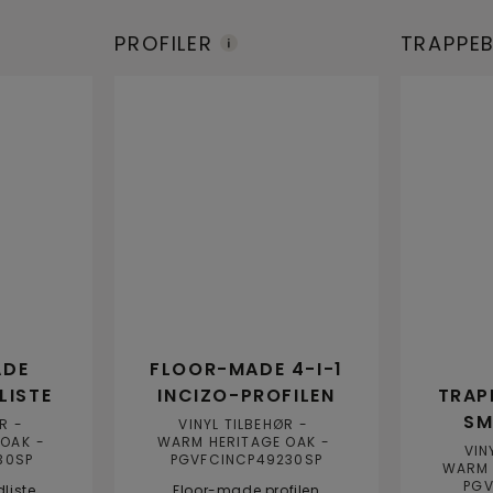
PROFILER
TRAPPE
R
ADE
FLOOR-MADE 4-I-1
LISTE
INCIZO-PROFILEN
TRAP
SM
ØR
VINYL TILBEHØR
 OAK
WARM HERITAGE OAK
VIN
30SP
PGVFCINCP49230SP
WARM 
PGV
liste
Floor-made profilen