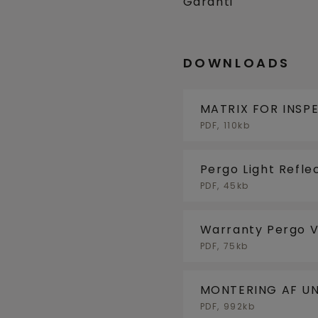
Garanti
DOWNLOADS
MATRIX FOR INSP
UNDERGULV
PDF, 110kb
Pergo Light Refle
PDF, 45kb
Warranty Pergo V
PDF, 75kb
MONTERING AF UN
GULVKØLING
PDF, 992kb