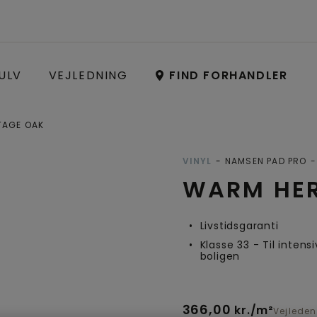
ULV
VEJLEDNING
FIND FORHANDLER
TAGE OAK
Open image in lightbox
VINYL
NAMSEN PAD PRO
WARM HER
Livstidsgaranti
Klasse 33 - Til intensi
boligen
366,00
kr./m²
Vejleden