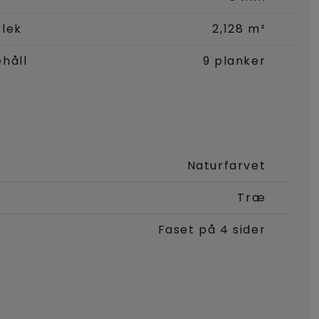
rlek
2,128 m²
håll
9 planker
Naturfarvet
Træ
Faset på 4 sider