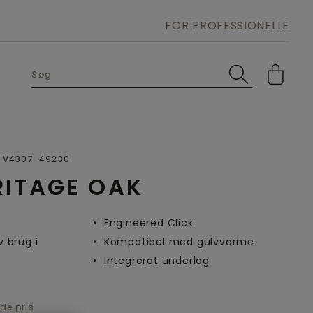
FOR PROFESSIONELLE
Open image in lightbox
V4307-49230
ITAGE OAK
Engineered Click
v brug i
Kompatibel med gulvvarme
Integreret underlag
de pris