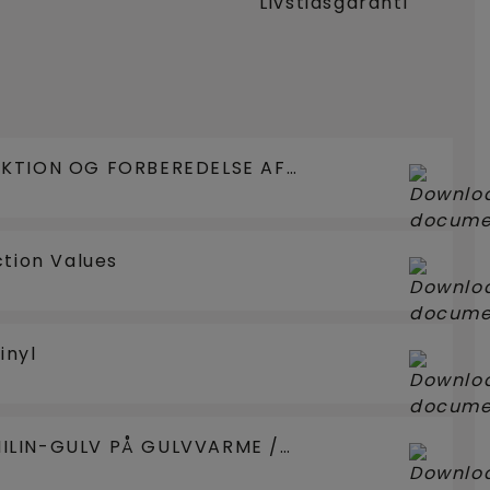
Livstidsgaranti
EKTION OG FORBEREDELSE AF
ction Values
inyl
ILIN-GULV PÅ GULVVARME /