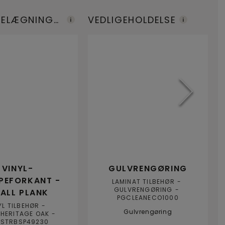
BELÆGNINGE
VEDLIGEHOLDELSE
M
VINYL-
GULVRENGØRING
PEFORKANT -
LAMINAT TILBEHØR
GULVRENGØRING
ALL PLANK
PGCLEANECO1000
YL TILBEHØR
Gulvrengøring
HERITAGE OAK
STRBSP49230