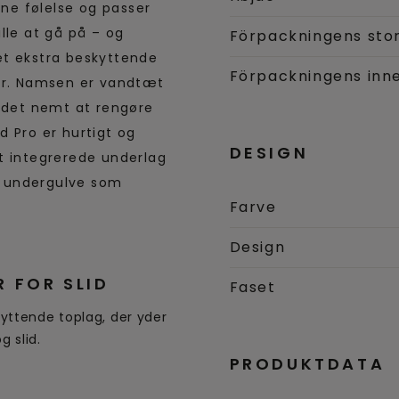
ne følelse og passer
ille at gå på – og
Förpackningens sto
et ekstra beskyttende
Förpackningens inne
ser. Namsen er vandtæt
r det nemt at rengøre
d Pro er hurtigt og
DESIGN
t integrerede underlag
ne undergulve som
Farve
Design
 FOR SLID
Faset
yttende toplag, der yder
 slid.
PRODUKTDATA