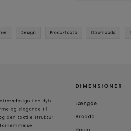
ner
Design
Produktdata
Downloads
DIMENSIONER
getræsdesign i en dyb
Længde
rme og elegance til
Bredde
og den taktile struktur
g fornemmelse.
Højde