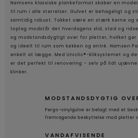
Namsens klassiske plankeformat skaber en moder
til rum i alle størrelser. Gulvet er behageligt og st
samtidig robust. Takket være en stærk kerne og 
toplag modstår det hverdagens slid, stød og rid
og modstandsdygtigt over for pletter, hvilket gø
og ideelt til rum som køkken og entré. Namsen Pa
enkelt at lægge. Med Uniclic®-kliksystemet og de
er det perfekt til renovering – selv på lidt ujæv
klinker.
MODSTANDSDYGTIG OVER
Pergo-vinylgulve er belagt med et besk
fremragende beskyttelse mod pletter og
VANDAFVISENDE