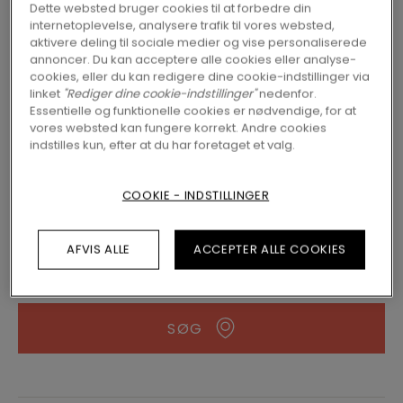
Dette websted bruger cookies til at forbedre din
internetoplevelse, analysere trafik til vores websted,
366,00
kr./m²
2 varianter
Tilgængelig i
aktivere deling til sociale medier og vise personaliserede
annoncer. Du kan acceptere alle cookies eller analyse-
Vejledende pris
cookies, eller du kan redigere dine cookie-indstillinger via
linket
"Rediger dine cookie-indstillinger"
nedenfor.
FIND EN FORHANDLER I NÆRHEDEN AF
Essentielle og funktionelle cookies er nødvendige, for at
vores websted kan fungere korrekt. Andre cookies
DIG
indstilles kun, efter at du har foretaget et valg.
Er du spændt på at se dette gulv i
virkeligheden? Har du stadigvæk nogle
COOKIE - INDSTILLINGER
spørgsmål? Der findes altid en forhandler i
nærheden.
AFVIS ALLE
ACCEPTER ALLE COOKIES
SØG