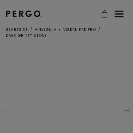
Open search
Open
STARTSIDE
VINYLGULV
VISKAN PAD PRO
DARK GRITTY STONE
By eller postnummer