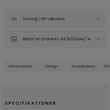
Visning i dit værelse
Bestil en prøve
kr.44,90/Dele/-e
Dimensioner
Design
Produktdata
Do
SPECIFIKATIONER