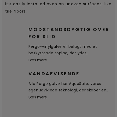
it’s easily installed even on uneven surfaces, like
tile floors.
MODSTANDSDYGTIG OVER
FOR SLID
Pergo-vinylgulve er belagt med et
beskyttende toplag, der yder
fremragende beskyttelse mod pletter og
Læs mere
slid.
VANDAFVISENDE
Alle Pergo gulve har AquaSafe, vores
egenudviklede teknologi, der skaber en
forseglet, 100 % vandtæt overflade hele
Læs mere
vejen ned i samlingen. Aquasafe
forhindrer vand i at trænge ned i gulvet.
Det bliver ganske enkelt på overfladen,