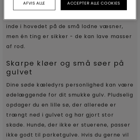
AFVIS ALLE
ACCEPTER ALLE COOKIES
er den her plante god at tisse på? Det kan
være svært at regne ud, hvad der foregår
inde i hovedet på de små lodne væsner,
men én ting er sikker - de kan lave masser
af rod.
Skarpe kløer og små søer på
gulvet
Dine søde kæledyrs personlighed kan være
ødelæggende for dit smukke gulv. Pludselig
opdager du en lille sø, der allerede er
trængt ned i gulvet og har gjort stor
skade. Hunde, der ikke er stuerene, passer
ikke godt til parketgulve. Hvis du gerne vil