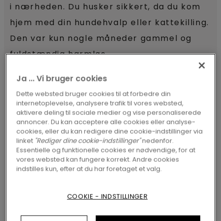
i nærheden. Du husker sikkert, da du kom
hjem med din hundehvalp eller kattekilling.
Den var kun nogle måneder gammel og
fuldstændig harmløs.
Ja ... Vi bruger cookies
OPLEV VORES GULVE
Dette websted bruger cookies til at forbedre din
internetoplevelse, analysere trafik til vores websted,
aktivere deling til sociale medier og vise personaliserede
annoncer. Du kan acceptere alle cookies eller analyse-
Kæledyr med kløer
cookies, eller du kan redigere dine cookie-indstillinger via
linket
"Rediger dine cookie-indstillinger"
nedenfor.
Essentielle og funktionelle cookies er nødvendige, for at
Pludselig forvandles det søde, lille kæledyr
vores websted kan fungere korrekt. Andre cookies
fra en uskyldig spirrevip til et vilddyr. Alt
indstilles kun, efter at du har foretaget et valg.
skal afprøves og klatres på. Kan man
COOKIE - INDSTILLINGER
komme hen til den dejlige snack på
køkkenbordet? Hvordan smager en sko, og