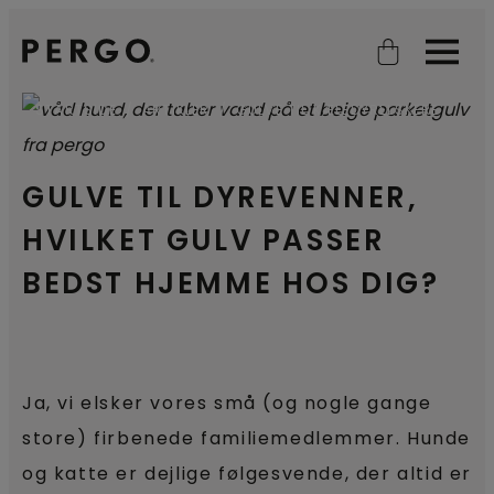
Open search
Open
STARTSIDE
ARTIKLER
GULVE TIL KÆLEDYRELSKERE
GULVE TIL DYREVENNER,
HVILKET GULV PASSER
BEDST HJEMME HOS DIG?
Ja, vi elsker vores små (og nogle gange
store) firbenede familiemedlemmer. Hunde
og katte er dejlige følgesvende, der altid er