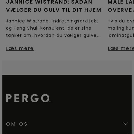
JANNICE WISTRAND: SÅDAN
MALE L
VÆLGER DU GULV TIL DIT HJEM
OVERVEJ
Jannice Wistrand, indretningsarkitekt
Hvis du o
og Feng Shui-konsulent, deler sine
maling ku
tanker om, hvordan du vælger gulve
laminatgul
til dit hjem.
hvilke ove
Læs mere
Læs mer
inden du g
OM OS