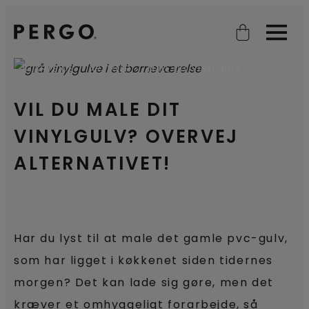
Open search
Open
STARTSIDE
ARTIKLER
MALE DIT VINYLGULV
VIL DU MALE DIT
VINYLGULV? OVERVEJ
ALTERNATIVET!
Har du lyst til at male det gamle pvc-gulv,
som har ligget i køkkenet siden tidernes
morgen? Det kan lade sig gøre, men det
kræver et omhyggeligt forarbejde, så