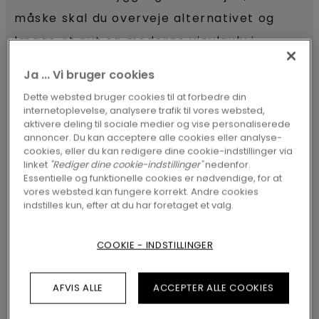
måske skal du overveje alternativet og
lægge et nyt og moderne vinylgulv i
stedet?
Ja ... Vi bruger cookies
Dette websted bruger cookies til at forbedre din
internetoplevelse, analysere trafik til vores websted,
OPDAG VORES VINYLGULVE
aktivere deling til sociale medier og vise personaliserede
annoncer. Du kan acceptere alle cookies eller analyse-
cookies, eller du kan redigere dine cookie-indstillinger via
linket
"Rediger dine cookie-indstillinger"
nedenfor.
Gamle vinylgulve indeholder
Essentielle og funktionelle cookies er nødvendige, for at
vores websted kan fungere korrekt. Andre cookies
ftalater
indstilles kun, efter at du har foretaget et valg.
For at kunne male et vinylgulv skal du først
COOKIE - INDSTILLINGER
vaske det af med et affedtende middel
(for eksempel universalrengøring) for at få
AFVIS ALLE
ACCEPTER ALLE COOKIES
de blødgørende stoffer ud af gulvet. Disse
stoffer kaldes ftalater og findes i gamle