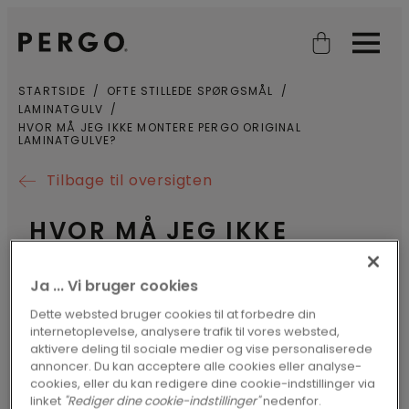
Open search
Open
STARTSIDE
OFTE STILLEDE SPØRGSMÅL
LAMINATGULV
HVOR MÅ JEG IKKE MONTERE PERGO ORIGINAL
LAMINATGULVE?
Tilbage til oversigten
HVOR MÅ JEG IKKE
MONTERE PERGO
Ja ... Vi bruger cookies
ORIGINAL
Dette websted bruger cookies til at forbedre din
LAMINATGULVE?
internetoplevelse, analysere trafik til vores websted,
aktivere deling til sociale medier og vise personaliserede
annoncer. Du kan acceptere alle cookies eller analyse-
cookies, eller du kan redigere dine cookie-indstillinger via
Du må aldrig montere Pergo
linket
"Rediger dine cookie-indstillinger"
nedenfor.