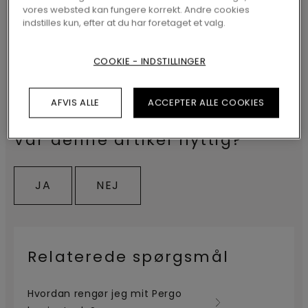
vores websted kan fungere korrekt. Andre cookies
indstilles kun, efter at du har foretaget et valg.
FÅ MERE AT VIDE:
COOKIE - INDSTILLINGER
Mere om
laminatgulve
AFVIS ALLE
ACCEPTER ALLE COOKIES
Var denne artikel nyttig?
JA
NEJ
Relaterede spørgsmål
Hvordan rengør jeg mit Pergo