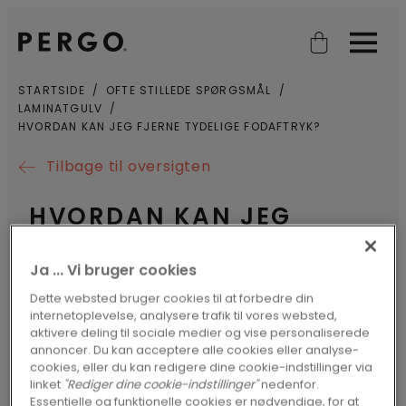
Open search
Open
STARTSIDE
OFTE STILLEDE SPØRGSMÅL
LAMINATGULV
HVORDAN KAN JEG FJERNE TYDELIGE FODAFTRYK?
Tilbage til oversigten
HVORDAN KAN JEG
FJERNE TYDELIGE
Ja ... Vi bruger cookies
FODAFTRYK?
Dette websted bruger cookies til at forbedre din
internetoplevelse, analysere trafik til vores websted,
aktivere deling til sociale medier og vise personaliserede
Tør gulvet af et par gange med en fugtig
annoncer. Du kan acceptere alle cookies eller analyse-
cookies, eller du kan redigere dine cookie-indstillinger via
Pergo moppe sammen med Pergo Floor
linket
"Rediger dine cookie-indstillinger"
nedenfor.
Cleaner.
Essentielle og funktionelle cookies er nødvendige, for at