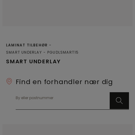
bare folierne ud og klik
bare folierne ud og klik
dem sammen. Installer
dem sammen. Installer
termostaten på
termostaten på
væggen og tilslut den.
væggen og tilslut den.
Det er virkelig så
Det er virkelig så
simpelt.
simpelt.
LAMINAT TILBEHØR
SMART UNDERLAY
PGUDLSMART15
SMART UNDERLAY
Find en forhandler nær dig
By eller postnummer