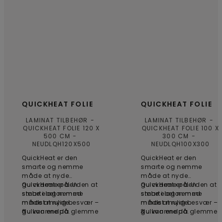
QUICKHEAT FOLIE
QUICKHEAT FOLIE
LAMINAT TILBEHØR
LAMINAT TILBEHØR
QUICKHEAT FOLIE 120 X
QUICKHEAT FOLIE 100 X
500 CM
300 CM
NEUDLQH120X500
NEUDLQH100X300
QuickHeat er den
QuickHeat er den
smarte og nemme
smarte og nemme
måde at nyde
måde at nyde
gulvvarme på. Uden at
QuickHeat er den
gulvvarme på. Uden at
QuickHeat er den
støbe i beton med
smarte og nemme
støbe i beton med
smarte og nemme
mindst mulig besvær –
måde at nyde
mindst mulig besvær –
måde at nyde
du kan endda glemme
gulvvarme på.
6
du kan endda glemme
gulvvarme på.
3
alt om elektriker. Rul
alt om elektriker. Rul