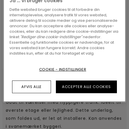
Ja ... Vi bruger cookies
Dette websted bruger cookies til at forbedre din
internetoplevelse, analysere trafik til vores websted,
SØG
aktivere deling til sociale medier og vise personaliserede
annoncer. Du kan acceptere alle cookies eller analyse-
cookies, eller du kan redigere dine cookie-indstillinger via
linket
"Rediger dine cookie-indstillinger"
nedenfor.
Essentielle og funktionelle cookies er nødvendige, for at
vores websted kan fungere korrekt. Andre cookies
indstilles kun, efter at du har foretaget et valg.
COOKIE - INDSTILLINGER
AFVIS ALLE
ACCEPTER ALLE COOKIES
SPECIFIKATIONER
Godt til værelser med hyppigere trafik. Ideelt til
øverste etage eller lejlighed. Dette underlag,
som foldes ud, er let at installere. Kan anvendes
i svanemærket byggeri.