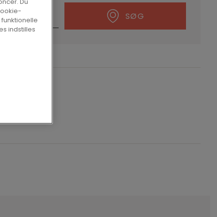
oncer. Du
cookie-
SØG
 funktionelle
s indstilles