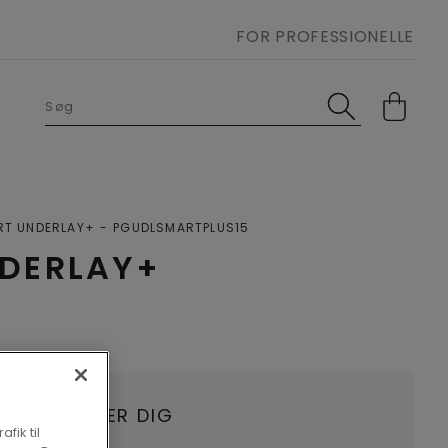
FOR PROFESSIONELLE
RT UNDERLAY+
PGUDLSMARTPLUS15
DERLAY+
HANDLER NÆR DIG
fik til