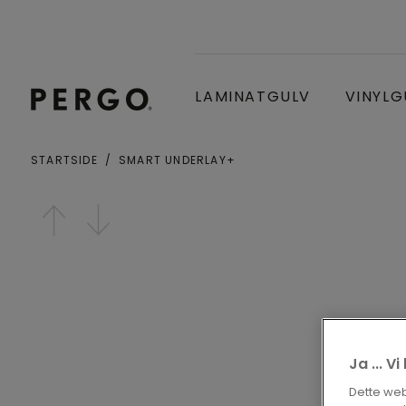
LAMINATGULV
VINYLG
STARTSIDE
SMART UNDERLAY+
By eller postnummer
Open image in lightbox
Ja ... V
Dette webs