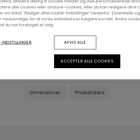
sted, aktivere deling til sociale medier og vise personaliserede ann
tere alle cookies eller analyse-cookies, eller du kan redigere dine 
er via linket
"Rediger dine cookie-indstillinger"
nedenfor. Essentielle og
r nødvendige, for at vores websted kan fungere korrekt. Andre cookie
 at du har foretaget et valg.
 INDSTILLINGER
AFVIS ALLE
ACCEPTER ALLE COOKIES
Dimensioner
Produktdata