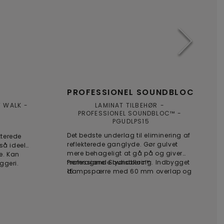
PROFESSIONEL SOUNDBLOC
T WALK
LAMINAT TILBEHØR
PROFESSIONEL SOUNDBLOC™
PGUDLPS15
t
Det bedste underlag til eliminering af
kterede
reflekterede ganglyde. Gør gulvet
så ideel
mere behageligt at gå på og giver
e. Kan
fremragende lydisolering. Indbygget
Professionel Soundbloc™
ggeri.
dampspærre med 60 mm overlap og
15
tape medfølger.