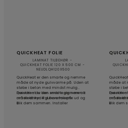
QUICKHEAT FOLIE
QUICKH
LAMINAT TILBEHØR
L
QUICKHEAT FOLIE 120 X 500 CM
QUICKHE
NEUDLQH120X500
QuickHeat er den smarte og nemme
QuickHea
måde at nyde gulvvarme på. Uden at
måde at 
støbe i beton med mindst mulig
støbe i b
besvær – du kan endda glemme alt
QuickHeat er den smarte og nemme
besvær –
QuickHea
om elektriker. Rul bare folierne ud og
måde at nyde gulvvarme på.
om elektri
måde at 
klik dem sammen. Installer
6
klik dem 
3
termostaten på væggen og tilslut
termostat
den. Det er virkelig så simpelt.
den. Det e