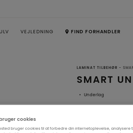
ULV
VEJLEDNING
FIND FORHANDLER
LAMINAT TILBEHØR
SMA
SMART UN
Underlag
i bruger cookies
FIND EN FOR
ted bruger cookies til at forbedre din internetoplevelse, analysere tra