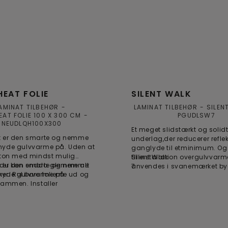
EAT FOLIE
SILENT WALK
AMINAT TILBEHØR
LAMINAT TILBEHØR
SILEN
AT FOLIE 100 X 300 CM
PGUDLSW7
NEUDLQH100X300
Et meget slidstærkt og solid
t er den smarte og nemme
underlag,der reducerer refle
nyde gulvvarme på. Uden at
ganglyde til etminimum. Og
eton med mindst mulig
til installation overgulvvarm
Silent Walk
 du kan endda glemme alt
t er den smarte og nemme
anvendes i svanemærket by
7
ker. Rul bare folierne ud og
nyde gulvvarme på.
sammen. Installer
en på væggen og tilslut
r virkelig så simpelt.