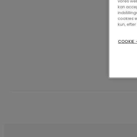
vores web
kan accep
indstilling
cookies e
kun, efter
COOKIE -