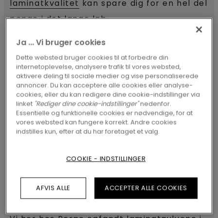
laminatkvalitet
kan spare dig for en hel del
penge i det lange løb.
Ja ... Vi bruger cookies
Hvis du fra starten vælger et laminatgulv
Dette websted bruger cookies til at forbedre din
af høj kvalitet i stedet for det billigste
internetoplevelse, analysere trafik til vores websted,
aktivere deling til sociale medier og vise personaliserede
alternativ, får du bedre kvalitet, slidstyrke
annoncer. Du kan acceptere alle cookies eller analyse-
og holdbarhed, og i de fleste tilfælde
cookies, eller du kan redigere dine cookie-indstillinger via
linket
"Rediger dine cookie-indstillinger"
nedenfor.
desuden et mere miljøvenligt alternativ.
Essentielle og funktionelle cookies er nødvendige, for at
vores websted kan fungere korrekt. Andre cookies
indstilles kun, efter at du har foretaget et valg.
OPDAG VORES LAMINAT AF HØJ
KVALITET
COOKIE - INDSTILLINGER
Et godt laminatgulv holder
AFVIS ALLE
ACCEPTER ALLE COOKIES
længe