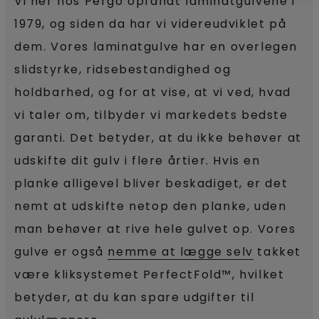
Vi her hos Pergo opfandt laminatgulvene i
1979, og siden da har vi videreudviklet på
dem. Vores laminatgulve har en overlegen
slidstyrke, ridsebestandighed og
holdbarhed, og for at vise, at vi ved, hvad
vi taler om, tilbyder vi markedets bedste
garanti. Det betyder, at du ikke behøver at
udskifte dit gulv i flere årtier. Hvis en
planke alligevel bliver beskadiget, er det
nemt at udskifte netop den planke, uden
man behøver at rive hele gulvet op. Vores
gulve er også
nemme at lægge selv
takket
være kliksystemet PerfectFold™, hvilket
betyder, at du kan spare udgifter til