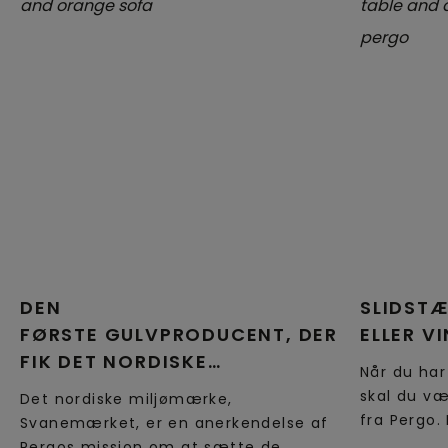
DEN
SLIDSTÆ
FØRSTE GULVPRODUCENT, DER
ELLER VI
FIK DET NORDISKE
Når du har
SVANEMÆRKE
skal du væ
Det nordiske miljømærke,
fra Pergo.
Svanemærket, er en anerkendelse af
holdbarhed
Pergos mission om at sætte de