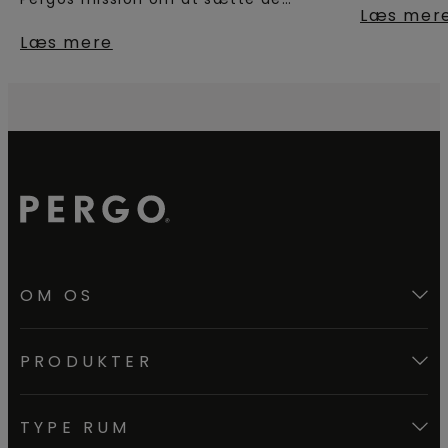
Læs mer
generation
højeste standarder inden for laminat-
Læs mere
og trægulve. Få mere at vide.
OM OS
PRODUKTER
TYPE RUM