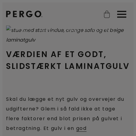
Open search
Open
STARTSIDE
ARTIKLER
LAMINAT AF HØJ KVALITET
VÆRDIEN AF ET GODT,
SLIDSTÆRKT LAMINATGULV
Skal du lægge et nyt gulv og overvejer du
udgifterne? Glem i så fald ikke at tage
flere faktorer end blot prisen på gulvet i
betragtning. Et gulv i en
god